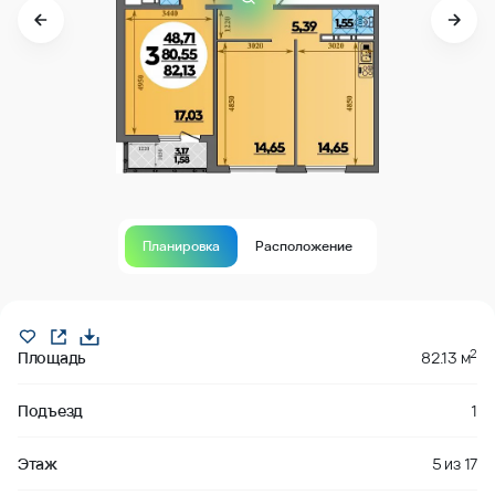
Планировка
Расположение
В продаже
2
Площадь
82.13 м
Подъезд
1
Этаж
5
из
17