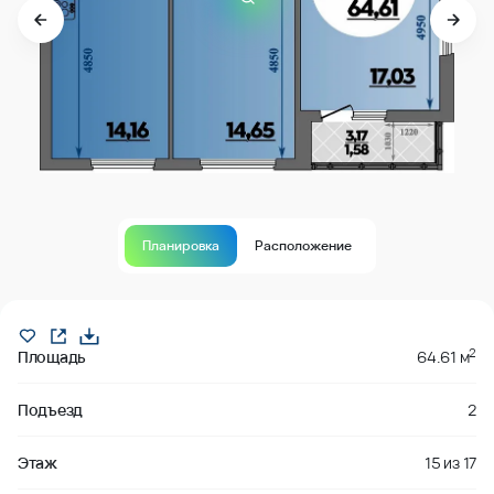
Планировка
Расположение
В продаже
2
Площадь
64.61 м
Подъезд
2
Этаж
15
из
17