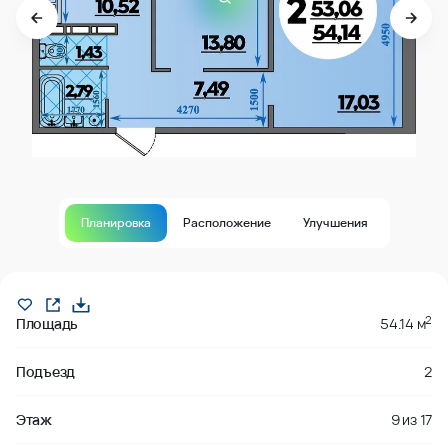
Планировка
Расположение
Улучшения
В продаже
2
Площадь
54.14 м
Подъезд
2
Этаж
9
из
17