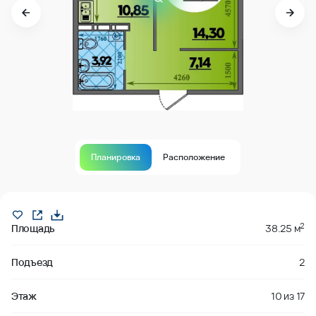
Планировка
Расположение
В продаже
2
Площадь
38.25 м
Подъезд
2
Этаж
10
из
17