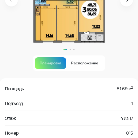
Планировка
Расположение
В продаже
2
Площадь
81.69 м
Подъезд
1
Этаж
4
из
17
Номер
015