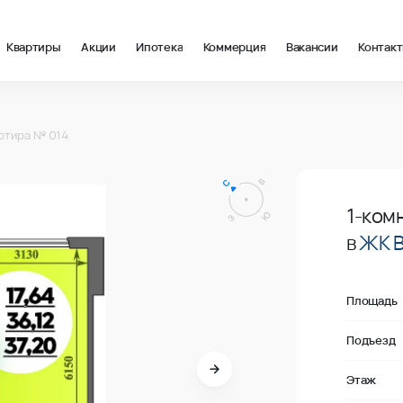
Квартиры
Акции
Ипотека
Коммерция
Вакансии
Контак
в Краснодар, стоимость: купить квартиру – 162 600 ₽ за квадр
ртира № 014
В продаже
1-ком
в
ЖК 
Площадь
Подъезд
Этаж