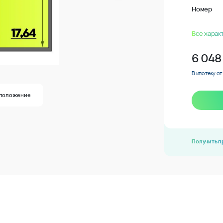
Номер
Все харак
6 048
В ипотеку от
положение
Получить 