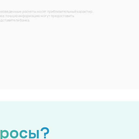
изведенные расчеты носят приблизительный характер.
ее точную информацию могут предоставить
дставители банка.
просы?