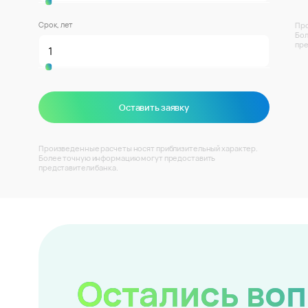
Срок, лет
Про
Бол
пре
Оставить заявку
Произведенные расчеты носят приблизительный характер.
Более точную информацию могут предоставить
представители банка.
Остались во