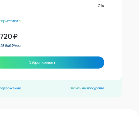
014
теристики
 720
₽
 28 649 ₽/мес.
Забронировать
предложение
Запись на экскурсию