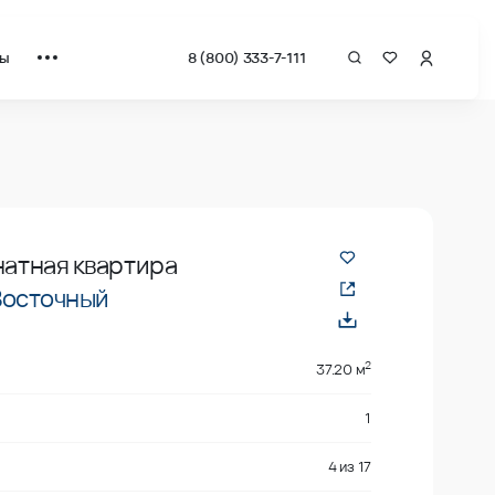
ты
8 (800) 333-7-111
ат от застройщика.
натная квартира
Восточный
2
37.20 м
1
4
из
17