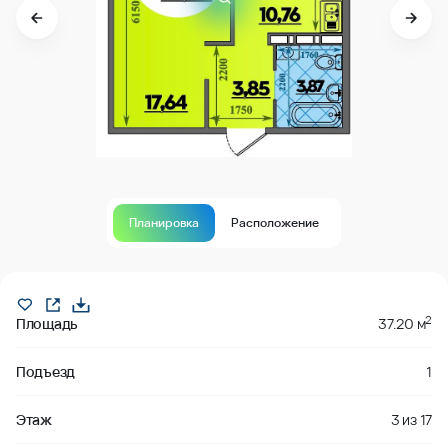
Планировка
Расположение
В продаже
2
Площадь
37.20 м
Подъезд
1
Этаж
3
из
17