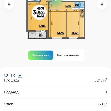
Планировка
Расположение
В продаже
2
Площадь
82.13 м
Подъезд
1
Этаж
3
из
17