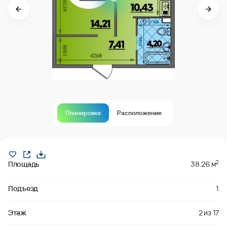
Планировка
Расположение
В продаже
2
Площадь
38.26 м
Подъезд
1
Этаж
2
из
17