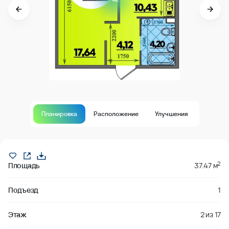
Планировка
Расположение
Улучшения
В продаже
2
Площадь
37.47 м
Подъезд
1
Этаж
2
из
17