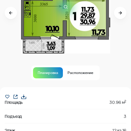
Планировка
Расположение
Продано
2
Площадь
30.96 м
Подъезд
3
Этаж
12
из
16