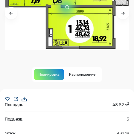
Планировка
Расположение
В продаже
2
Площадь
48.62 м
Подъезд
3
Этаж
9
из
16