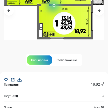
Планировка
Расположение
В продаже
2
Площадь
48.62 м
Подъезд
3
Этаж
4
из
16