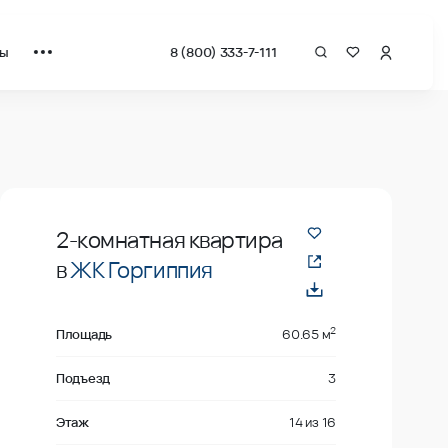
ты
8 (800) 333-7-111
Продано
2-комнатная квартира
в
ЖК Горгиппия
2
Площадь
60.65 м
Подъезд
3
Этаж
14
из
16