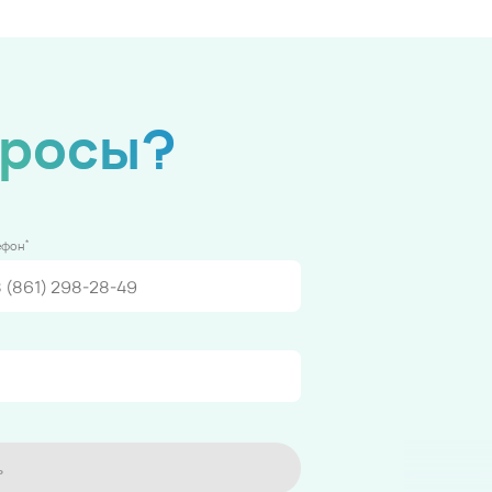
просы?
*
ефон
ь