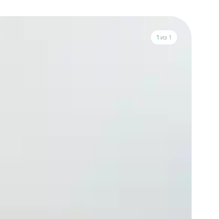
1
из 1