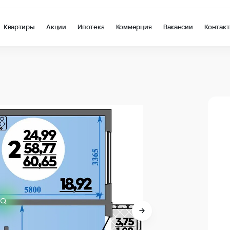
Квартиры
Акции
Ипотека
Коммерция
Вакансии
Контак
 в Анапа
0
В про
0