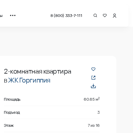
ты
8 (800) 333-7-111
даже
2-комнатная квартира
в
ЖК Горгиппия
2
Площадь
60.65 м
Подъезд
3
Этаж
7
из
16