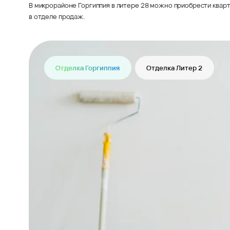
В микрорайоне Горгиппия в литере 28 можно приобрести кварт
в отделе продаж.
Отделка Горгиппия
Отделка Литер 2