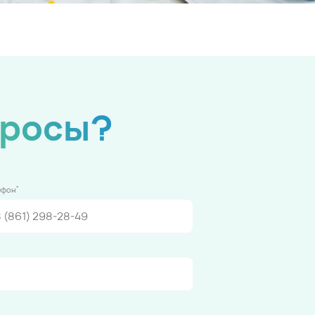
просы?
*
ефон