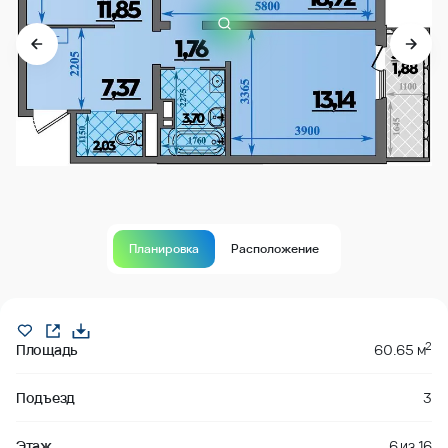
Планировка
Расположение
В продаже
2
Площадь
60.65 м
Подъезд
3
Этаж
6
из
16