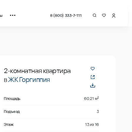
ты
8 (800) 333-7-111
даже
2-комнатная квартира
в
ЖК Горгиппия
2
Площадь
60.21 м
Подъезд
3
Этаж
13
из
16