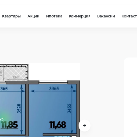
Квартиры
Акции
Ипотека
Коммерция
Вакансии
Контак
 в Анапа
В про