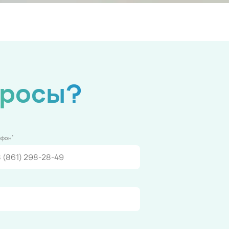
просы?
*
ефон