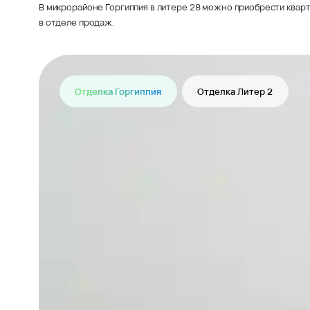
В микрорайоне Горгиппия в литере 28 можно приобрести кварт
в отделе продаж.
Отделка Горгиппия
Отделка Литер 2