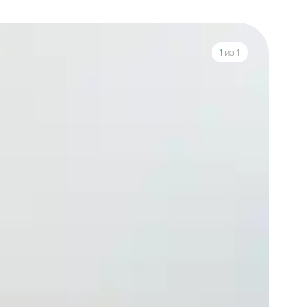
1
из 1