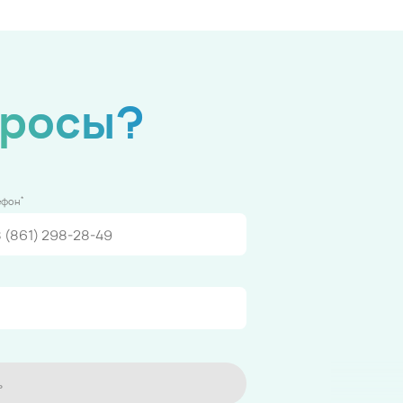
просы?
*
ефон
ь