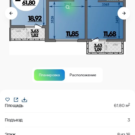
Планировка
Расположение
В продаже
2
Площадь
61.80 м
Подъезд
3
Этаж
8
из
16