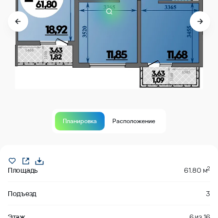
Планировка
Расположение
В продаже
2
Площадь
61.80 м
Подъезд
3
Этаж
6
из
16