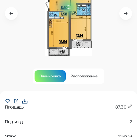
Планировка
Расположение
В продаже
2
Площадь
87.30 м
Подъезд
2
Этаж
11
из
16