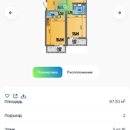
Планировка
Расположение
В продаже
2
Площадь
87.30 м
Подъезд
2
Этаж
5
из
16