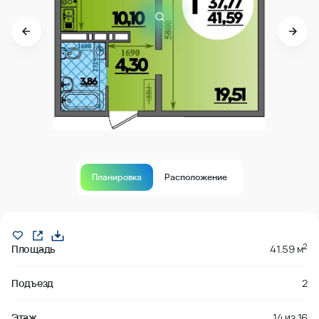
Планировка
Расположение
В продаже
2
Площадь
41.59 м
Подъезд
2
Этаж
14
из
16