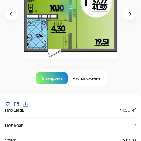
Планировка
Расположение
В продаже
2
Площадь
41.59 м
Подъезд
2
Этаж
4
из
16