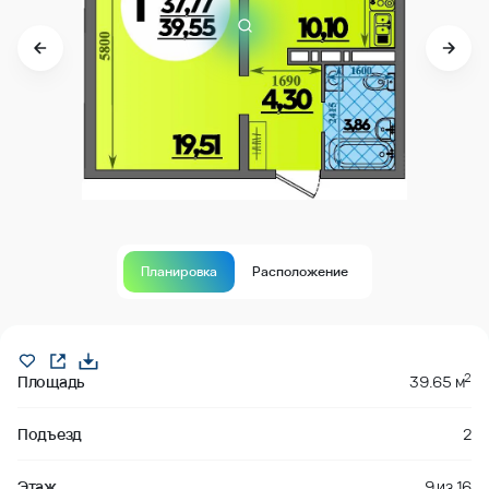
Планировка
Расположение
В продаже
2
Площадь
39.65 м
Подъезд
2
Этаж
9
из
16