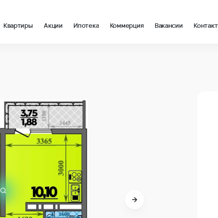
Квартиры
Акции
Ипотека
Коммерция
Вакансии
Контак
в Анапа
В про