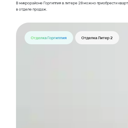
В микрорайоне Горгиппия в литере 28 можно приобрести кварт
в отделе продаж.
Отделка Горгиппия
Отделка Литер 2