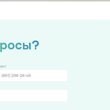
просы?
*
ефон