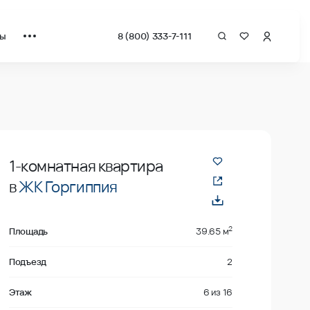
ты
8 (800) 333-7-111
даже
1-комнатная квартира
в
ЖК Горгиппия
2
Площадь
39.65 м
Подъезд
2
Этаж
6
из
16