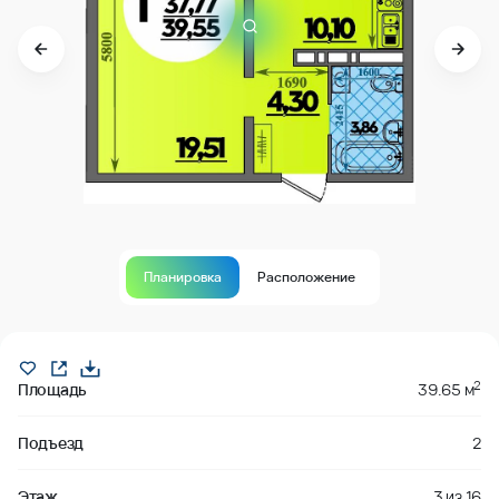
Планировка
Расположение
В продаже
2
Площадь
39.65 м
Подъезд
2
Этаж
3
из
16