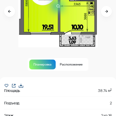
Планировка
Расположение
В продаже
2
Площадь
38.74 м
Подъезд
2
Этаж
2
из
16