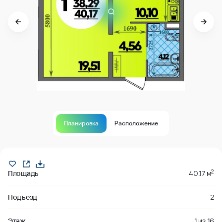
Планировка
Расположение
В продаже
2
Площадь
40.17 м
Подъезд
2
Этаж
1
из
16