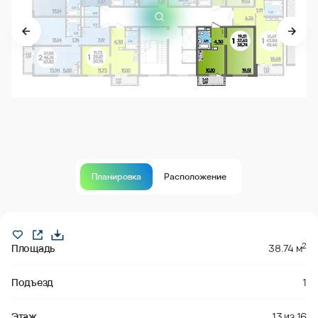
Планировка
Расположение
В продаже
2
Площадь
38.74 м
Подъезд
1
Этаж
13
из
16