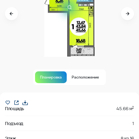
Планировка
Расположение
В продаже
2
Площадь
45.66 м
Подъезд
1
Этаж
8
из
16