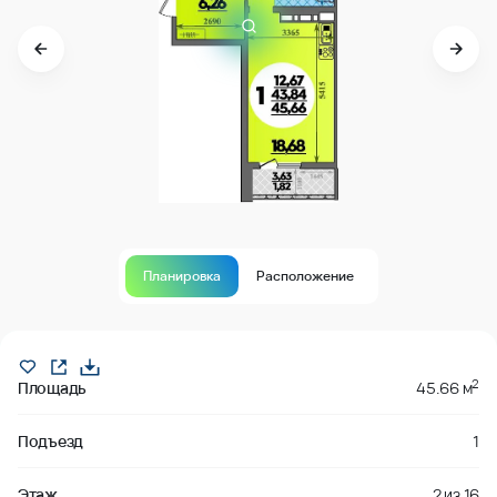
Планировка
Расположение
В продаже
2
Площадь
45.66 м
Подъезд
1
Этаж
2
из
16