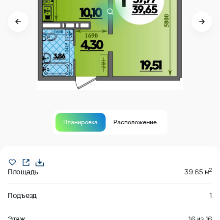
Планировка
Расположение
В продаже
2
Площадь
39.65 м
Подъезд
1
Этаж
16
из
16