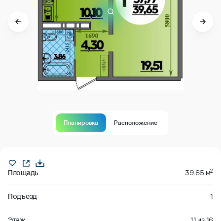
Планировка
Расположение
В продаже
2
Площадь
39.65 м
Подъезд
1
Этаж
11
из
16