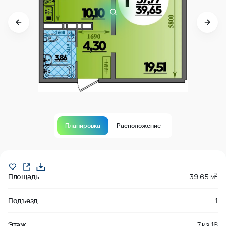
Планировка
Расположение
В продаже
2
Площадь
39.65 м
Подъезд
1
Этаж
7
из
16