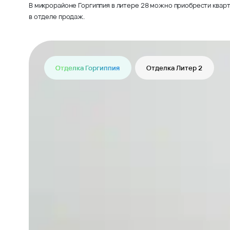
В микрорайоне Горгиппия в литере 28 можно приобрести кварт
в отделе продаж.
Отделка Горгиппия
Отделка Литер 2