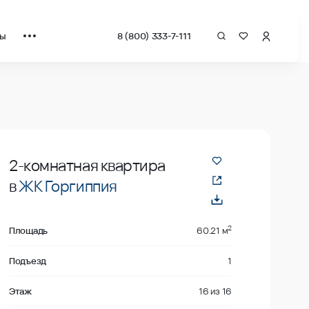
ты
8 (800) 333-7-111
даже
2-комнатная квартира
в
ЖК Горгиппия
2
Площадь
60.21 м
Подъезд
1
Этаж
16
из
16