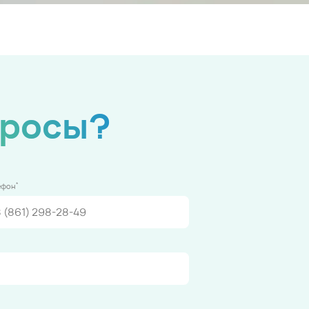
просы?
*
ефон