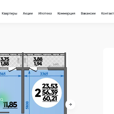
Квартиры
Акции
Ипотека
Коммерция
Вакансии
Контак
 в Анапа
В про