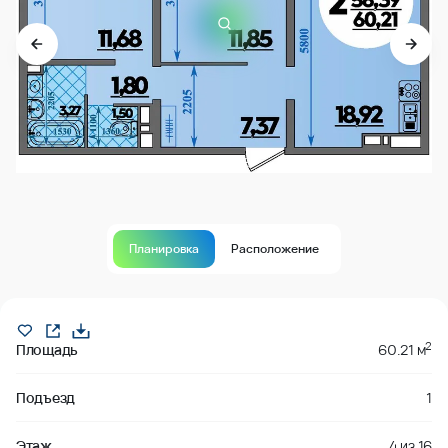
Планировка
Расположение
В продаже
2
Площадь
60.21 м
Подъезд
1
Этаж
4
из
16