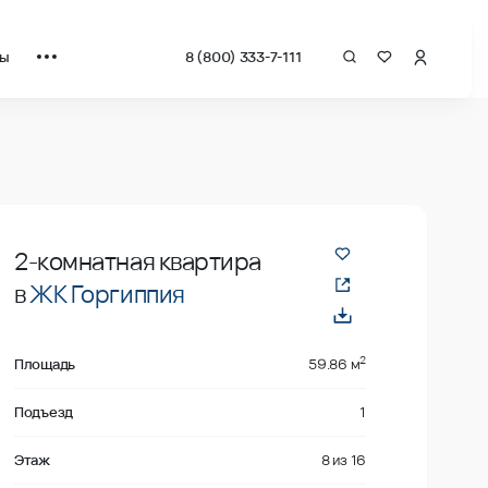
ты
8 (800) 333-7-111
даже
2-комнатная квартира
в
ЖК Горгиппия
2
Площадь
59.86 м
Подъезд
1
Этаж
8
из
16