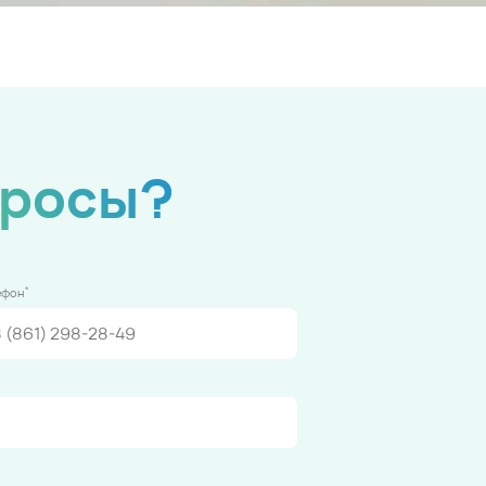
просы?
*
ефон