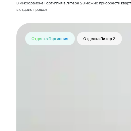
В микрорайоне Горгиппия в литере 28 можно приобрести кварт
в отделе продаж.
Отделка Горгиппия
Отделка Литер 2