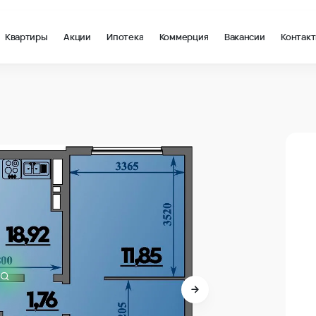
Квартиры
Акции
Ипотека
Коммерция
Вакансии
Контак
в Анапа
В про