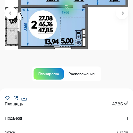
Планировка
Расположение
В продаже
2
Площадь
47.85 м
Подъезд
1
Этаж
7
из
16