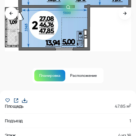
Планировка
Расположение
В продаже
2
Площадь
47.85 м
Подъезд
1
Этаж
4
из
16