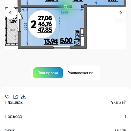
Планировка
Расположение
В продаже
2
Площадь
47.85 м
Подъезд
1
Этаж
3
из
16