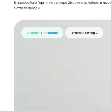
В микрорайоне Горгиппия в литере 28 можно приобрести кварт
в отделе продаж.
Отделка Горгиппия
Отделка Литер 2