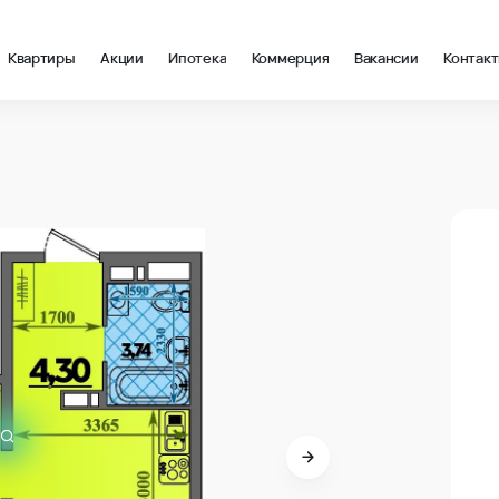
Квартиры
Акции
Ипотека
Коммерция
Вакансии
Контак
2 в Анапа
В про