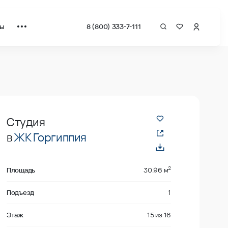
ты
8 (800) 333-7-111
даже
Студия
в
ЖК Горгиппия
2
Площадь
30.96 м
Подъезд
1
Этаж
15
из
16