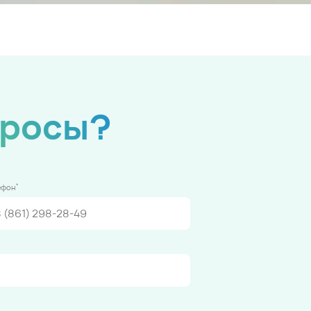
просы?
*
ефон