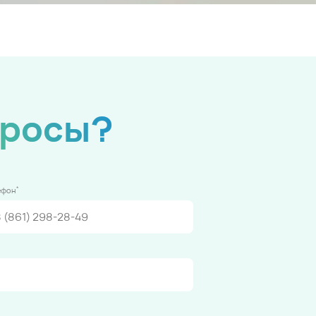
просы?
*
ефон