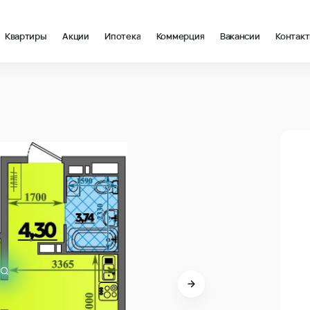
Квартиры
Акции
Ипотека
Коммерция
Вакансии
Контак
 в Анапа
В про