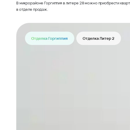
В микрорайоне Горгиппия в литере 28 можно приобрести кварт
в отделе продаж.
Отделка Горгиппия
Отделка Литер 2