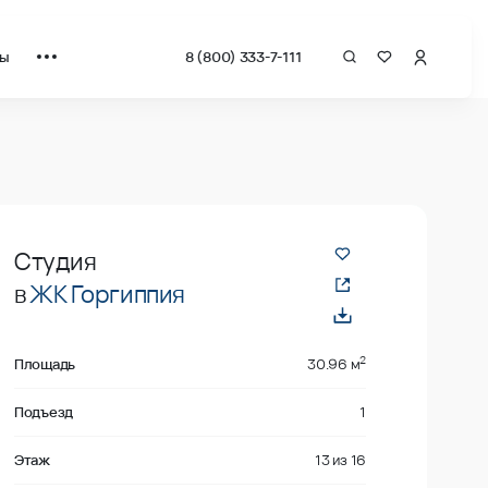
ты
8 (800) 333-7-111
даже
Студия
в
ЖК Горгиппия
2
Площадь
30.96 м
Подъезд
1
Этаж
13
из
16