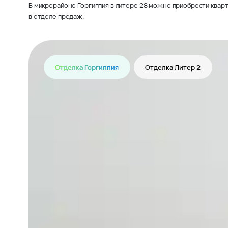
В микрорайоне Горгиппия в литере 28 можно приобрести кварт
в отделе продаж.
Отделка Горгиппия
Отделка Литер 2