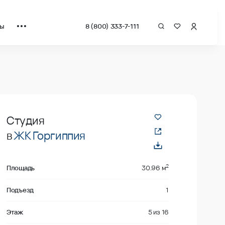
ты
8 (800) 333-7-111
даже
Студия
в
ЖК Горгиппия
2
Площадь
30.96 м
Подъезд
1
Этаж
5
из
16