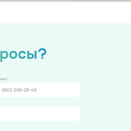
просы?
*
ефон