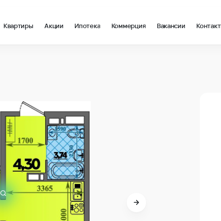
Квартиры
Акции
Ипотека
Коммерция
Вакансии
Контак
 в Анапа
В про