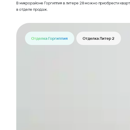
В микрорайоне Горгиппия в литере 28 можно приобрести кварт
в отделе продаж.
Отделка Горгиппия
Отделка Литер 2