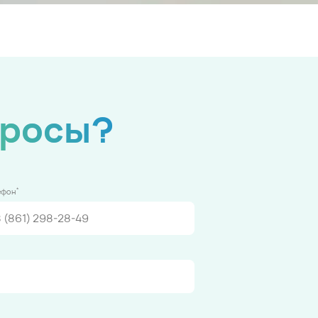
просы?
*
ефон