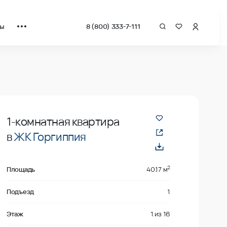
ты
8 (800) 333-7-111
даже
1-комнатная квартира
в
ЖК Горгиппия
2
Площадь
40.17 м
Подъезд
1
Этаж
1
из
16