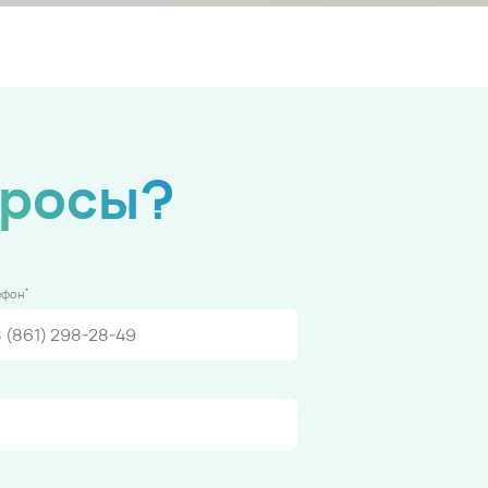
просы?
*
ефон