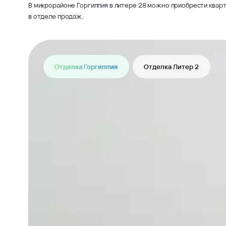
В микрорайоне Горгиппия в литере 28 можно приобрести кварт
в отделе продаж.
Отделка Горгиппия
Отделка Литер 2