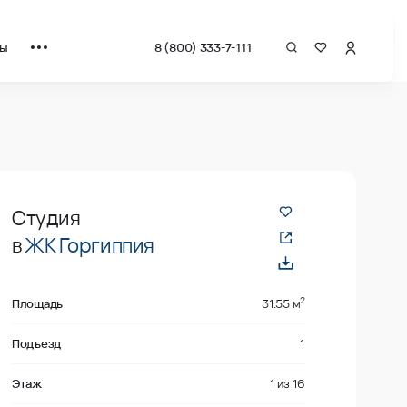
ты
8 (800) 333-7-111
даже
Студия
в
ЖК Горгиппия
2
Площадь
31.55 м
Подъезд
1
Этаж
1
из
16