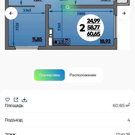
Планировка
Расположение
В продаже
2
Площадь
60.65 м
Подъезд
4
Этаж
12
из
16