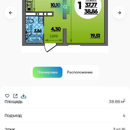
Планировка
Расположение
В продаже
2
Площадь
38.86 м
Подъезд
4
Этаж
3
из
16