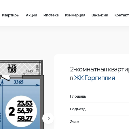
Квартиры
Акции
Ипотека
Коммерция
Вакансии
Контак
в Анапа
Продано
2-комнатная кварти
в
ЖК Горгиппия
Площадь
Подъезд
Этаж