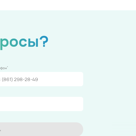
просы?
*
ефон
ь