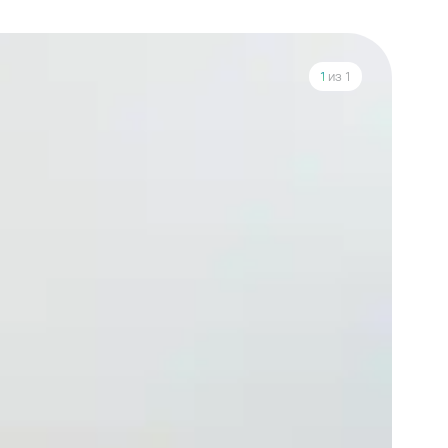
1
из 1