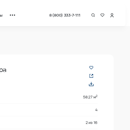
ты
8 (800) 333-7-111
ра
2
58.27 м
4
2
из
16