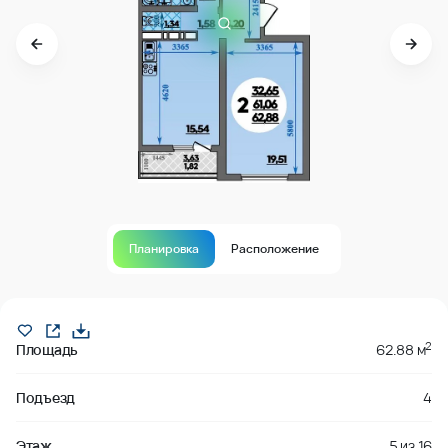
Планировка
Расположение
В продаже
2
Площадь
62.88 м
Подъезд
4
Этаж
5
из
16